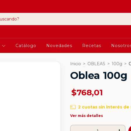
a
Catálogo
Novedades
Recetas
Nosotro
Inicio
>
OBLEAS
>
100g
>
O
Oblea 100g 
$768,01
2
cuotas sin interés de
Ver más detalles