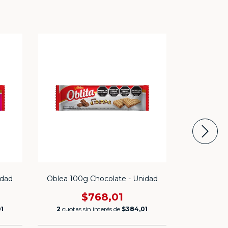
idad
Oblea 100g Chocolate - Unidad
Oblea 10
$768,01
1
2
cuotas sin interés de
$384,01
2
cuotas 