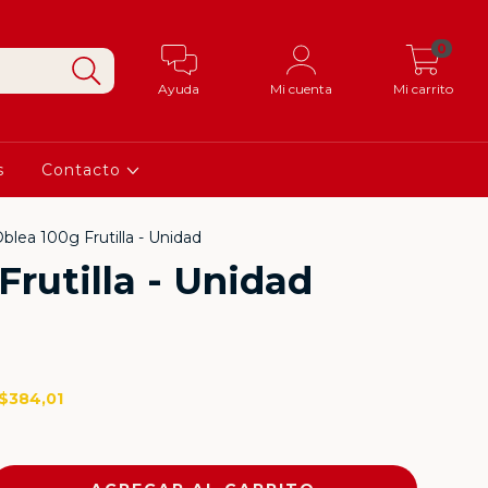
0
Ayuda
Mi cuenta
Mi carrito
s
Contacto
blea 100g Frutilla - Unidad
Frutilla - Unidad
$384,01