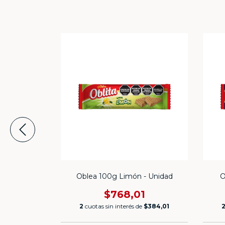
 - Unidad
Oblea 100g Limón - Unidad
O
1
$768,01
e
$384,01
2
cuotas sin interés de
$384,01