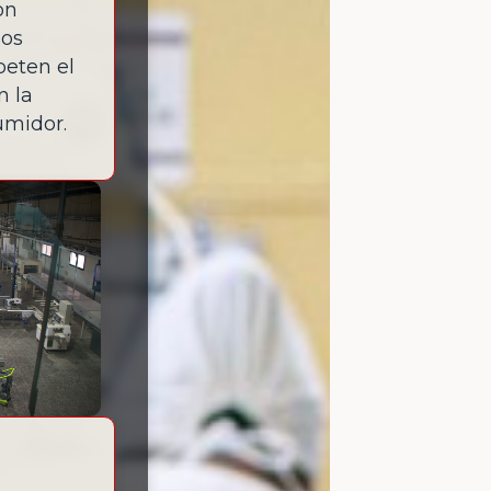
on
sos
peten el
n la
umidor.