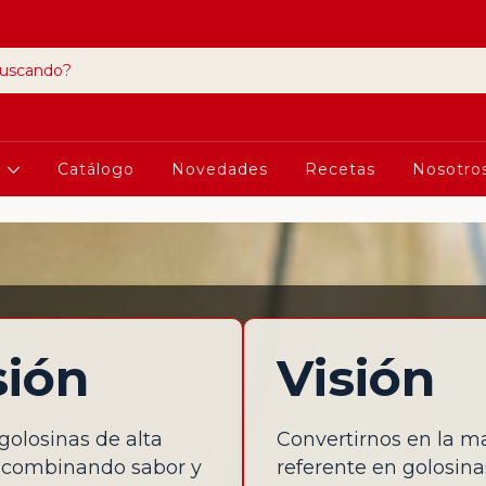
a
Catálogo
Novedades
Recetas
Nosotro
sión
Visión
golosinas de alta
Convertirnos en la m
, combinando sabor y
referente en golosina