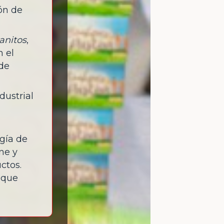
ión de
anitos
,
n el
 de
dustrial
gía de
ne y
ctos.
 que