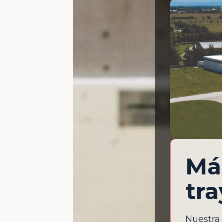
Má
tra
Nuestra