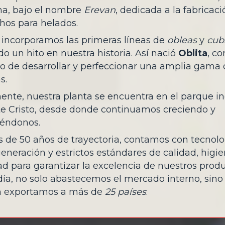
na, bajo el nombre
Erevan
, dedicada a la fabricac
hos para helados.
 incorporamos las primeras líneas de
obleas
y
cub
 un hito en nuestra historia. Así nació
Oblita
, co
to de desarrollar y perfeccionar una amplia gama
s.
nte, nuestra planta se encuentra en el parque in
e Cristo, desde donde continuamos creciendo y
éndonos.
 de 50 años de trayectoria, contamos con tecnolo
eneración y estrictos estándares de calidad, higie
d para garantizar la excelencia de nuestros produ
día, no solo abastecemos el mercado interno, sino
 exportamos a más de
25 países
.