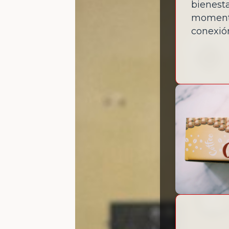
bienesta
momento
conexión