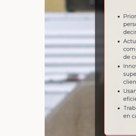
Prio
pers
deci
Actu
comp
de c
Inno
supe
clie
Usam
efic
Trab
en c