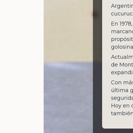
Argenti
cucuruc
En 1978,
marcando
propósi
golosina
Actualme
de Mont
expandi
Con más
última g
segurida
Hoy en 
también