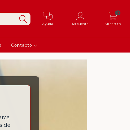
0
Ayuda
Mi cuenta
Mi carrito
s
Contacto
arca
s de